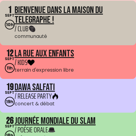
1
Bienvenue dans La Maison du
SEPT
Telegraphe !
10h
/ CLUB
communauté
12
La Rue aux enfants
SEPT
/ KIDS
11h
terrain d'expression libre
19
Dawa Salfati
SEPT
/ RELEASE PARTY
19h
concert & débat
26
Journée mondiale du Slam
SEPT
/ POÉSIE ORALE
18h