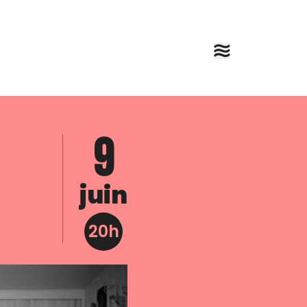
9
juin
20h