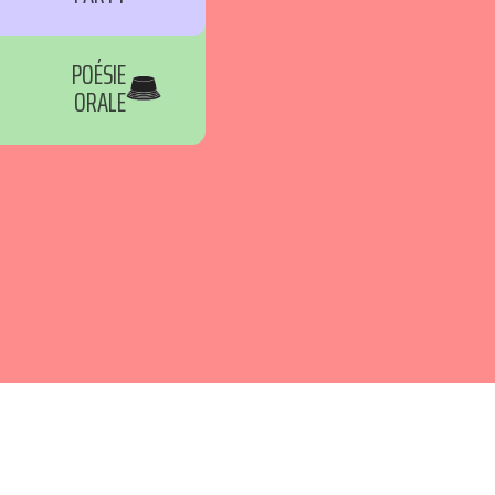
POÉSIE
ORALE