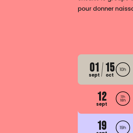
pour donner naissa
01
15
10h
sept
oct
12
11h
18h
sept
19
19h