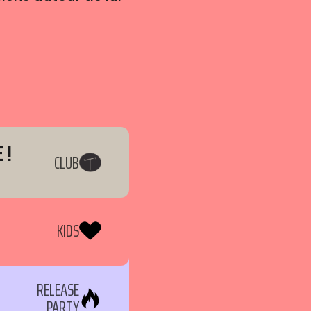
 !
CLUB
KIDS
RELEASE
PARTY