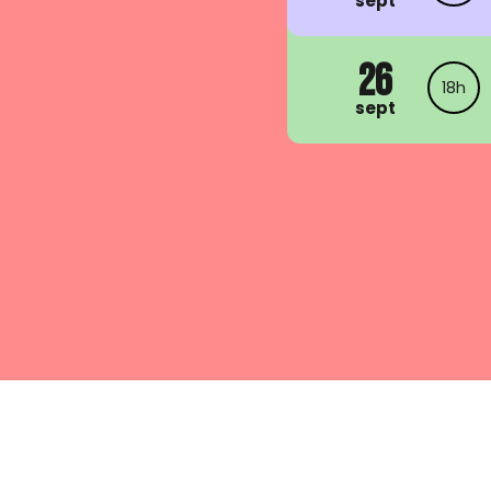
sept
26
18h
sept