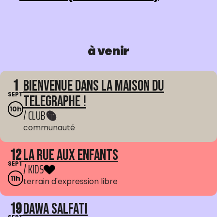
à venir
1
Bienvenue dans La Maison du
SEPT
Telegraphe !
10h
/ CLUB
communauté
12
La Rue aux enfants
SEPT
/ KIDS
11h
terrain d'expression libre
19
Dawa Salfati