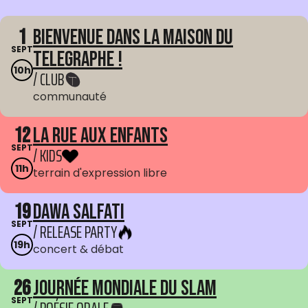
1
Bienvenue dans La Maison du
SEPT
Telegraphe !
10h
/ CLUB
communauté
12
La Rue aux enfants
SEPT
/ KIDS
11h
terrain d'expression libre
19
Dawa Salfati
SEPT
/ RELEASE PARTY
19h
concert & débat
26
Journée mondiale du Slam
SEPT