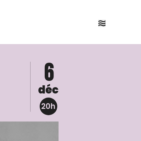
6
déc
20h