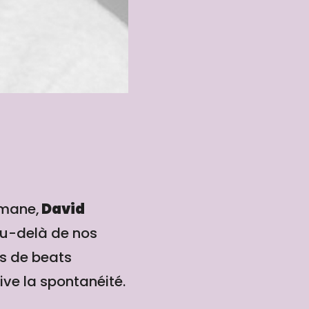
omane,
David
au-delà de nos
es de beats
tive la spontanéité.