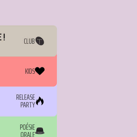
 !
CLUB
KIDS
RELEASE
PARTY
POÉSIE
ORALE