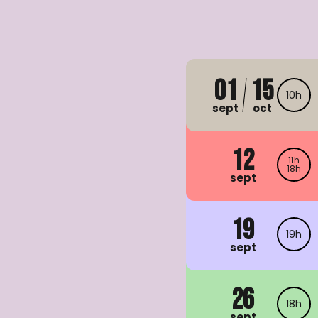
01
15
10h
sept
oct
12
11h
18h
sept
19
19h
sept
26
18h
sept