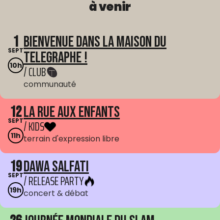
à venir
1
Bienvenue dans La Maison du
SEPT
Telegraphe !
10h
/ CLUB
communauté
12
La Rue aux enfants
SEPT
/ KIDS
11h
terrain d'expression libre
19
Dawa Salfati
SEPT
/ RELEASE PARTY
19h
concert & débat