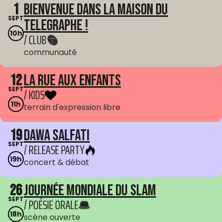
1
Bienvenue dans La Maison du
SEPT
Telegraphe !
10h
/ CLUB
communauté
12
La Rue aux enfants
SEPT
/ KIDS
11h
terrain d'expression libre
19
Dawa Salfati
SEPT
/ RELEASE PARTY
19h
concert & débat
26
Journée mondiale du Slam
SEPT
/ POÉSIE ORALE
18h
scène ouverte