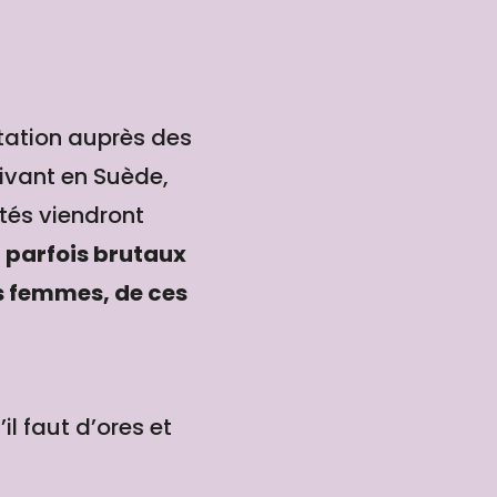
ltation auprès des
vivant en Suède,
vités viendront
 parfois brutaux
es femmes, de ces
l faut d’ores et