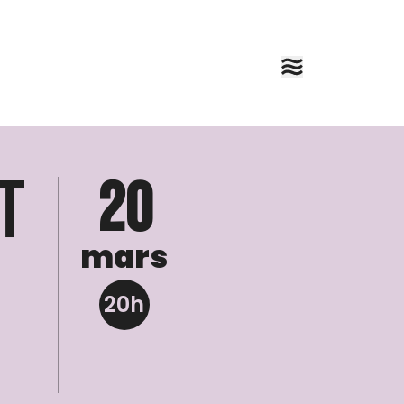
t
20
mars
20h