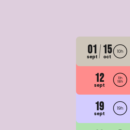
01
15
10h
sept
oct
12
11h
18h
sept
19
19h
sept