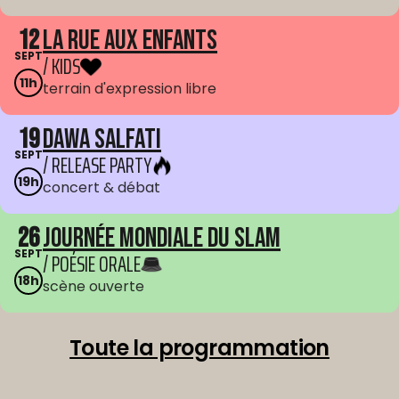
12
La Rue aux enfants
SEPT
/ KIDS
11h
terrain d'expression libre
19
Dawa Salfati
SEPT
/ RELEASE PARTY
19h
concert & débat
26
Journée mondiale du Slam
SEPT
/ POÉSIE ORALE
18h
scène ouverte
Toute la programmation