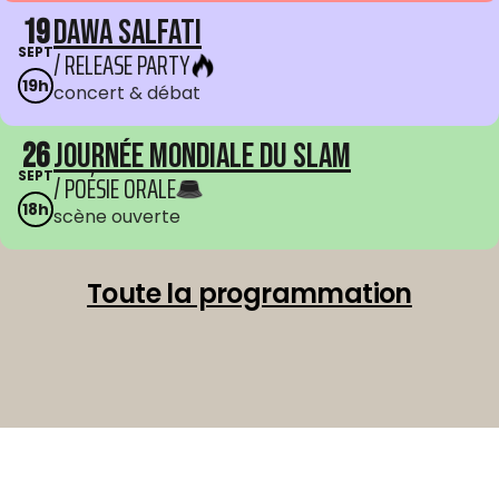
19
Dawa Salfati
SEPT
/ RELEASE PARTY
19h
concert & débat
26
Journée mondiale du Slam
SEPT
/ POÉSIE ORALE
18h
scène ouverte
Toute la programmation