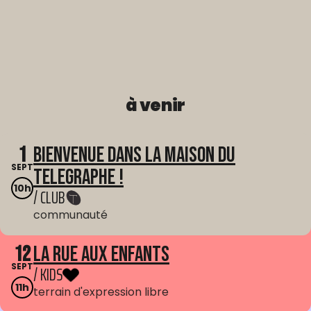
à venir
1
Bienvenue dans La Maison du
SEPT
Telegraphe !
10h
/ CLUB
communauté
12
La Rue aux enfants
SEPT
/ KIDS
11h
terrain d'expression libre