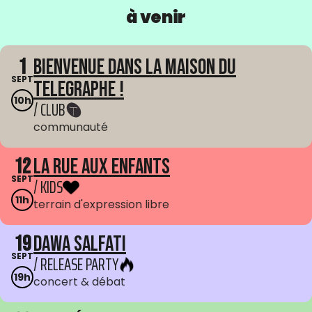
à venir
1
Bienvenue dans La Maison du
SEPT
Telegraphe !
10h
/ CLUB
communauté
12
La Rue aux enfants
SEPT
/ KIDS
11h
terrain d'expression libre
19
Dawa Salfati
SEPT
/ RELEASE PARTY
19h
concert & débat