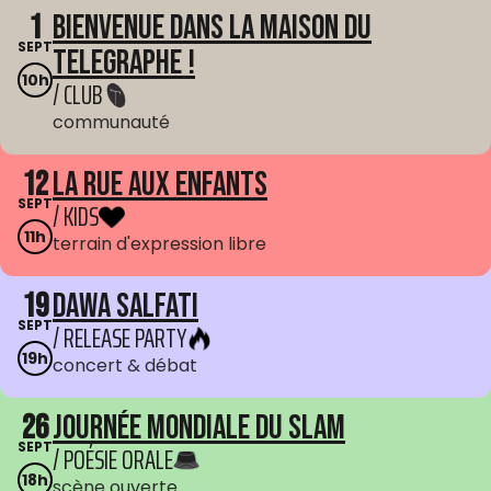
1
Bienvenue dans La Maison du
SEPT
Telegraphe !
10h
/ CLUB
communauté
12
La Rue aux enfants
SEPT
/ KIDS
11h
terrain d'expression libre
19
Dawa Salfati
SEPT
/ RELEASE PARTY
19h
concert & débat
26
Journée mondiale du Slam
SEPT
/ POÉSIE ORALE
18h
scène ouverte