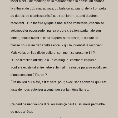
tisser à celui de modeler, de la marionnette à la danse, du chant à
la cithare, du dub step au jazz, du balafon au piano, de la trompette
au duduk, de chants sacrés à ceux qui jurent, quand d’autres
racontent. D’un théâtre lyrique à une scène immersive, chacun se
voit modeler et posséder, par sa propre création, parlant de son
temps, ceux d’avant et celui d’après, sans cesse, la culture se
blesse pour vivre dans celles et ceux qui la jouent et la reçoivent.
Mais voilà, un lieu dit de culture, comment se présente-t’il ?
D’une direction artistique à un catalogue, comment et quelle
frontière existe-t’il entre l’être et le malin, celui de paraître et diffuser,
d’une semaine à l’autre ?
Être un lieu qui a été, est et sera, pour, avec, sans convenir qu’il est
juste de nous autoriser à continuer sur la même ligne...
Ça peut ne rien vouloir dire, ou alors ça peut aussi nous permettre
de nous arrêter.