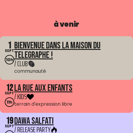
à venir
1
Bienvenue dans La Maison du
SEPT
Telegraphe !
10h
/ CLUB
communauté
12
La Rue aux enfants
SEPT
/ KIDS
11h
terrain d'expression libre
19
Dawa Salfati
SEPT
/ RELEASE PARTY