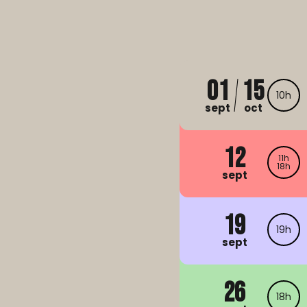
01
15
10h
sept
oct
12
11h
18h
sept
19
19h
sept
26
18h