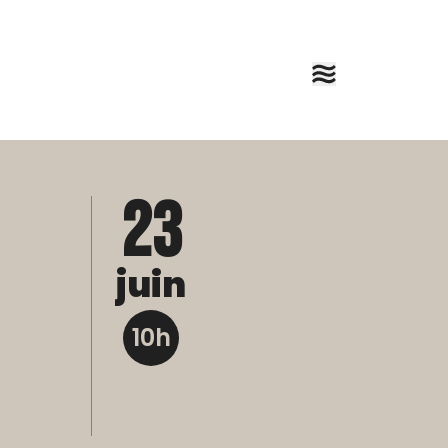
23
juin
10h