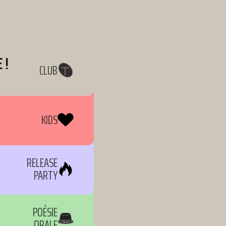
 !
CLUB
KIDS
RELEASE
PARTY
POÉSIE
ORALE