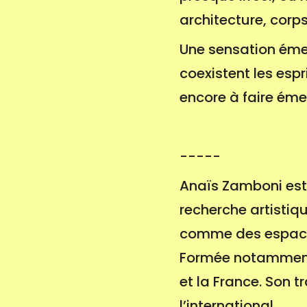
architecture, corp
Une sensation émerg
coexistent les espr
encore à faire éme
-----
Anaïs Zamboni est 
recherche artistiqu
comme des espace
Formée notamment 
et la France. Son t
l’international.