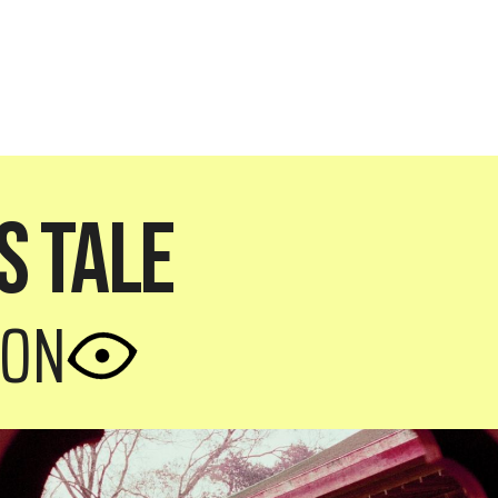
s Tale
ION