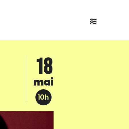
18
mai
10h