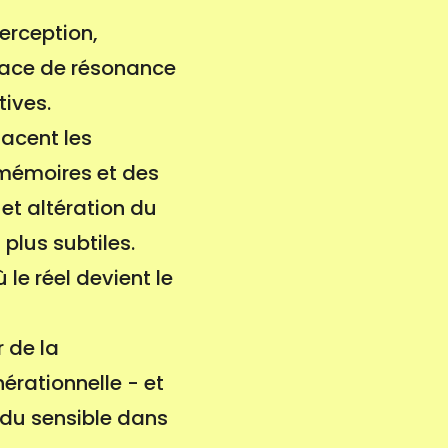
perception,
rface de résonance
tives.
acent les
s mémoires et des
et altération du
plus subtiles.
e réel devient le
 de la
érationnelle - et
t du sensible dans