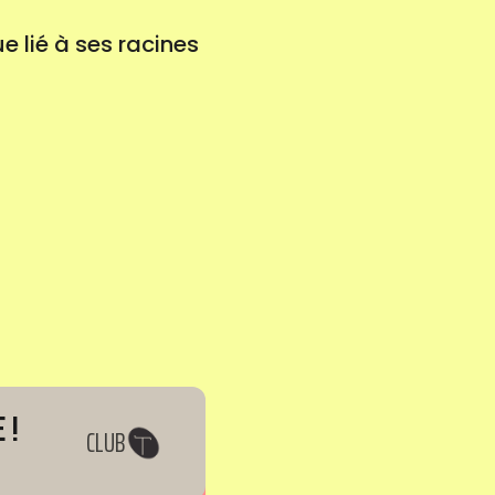
e lié à ses racines
 !
CLUB