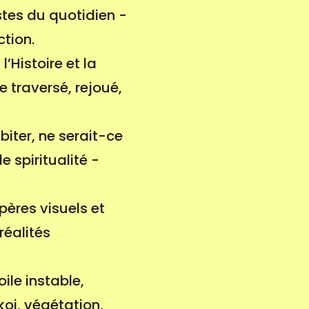
stes du quotidien -
tion.
’Histoire et la
 traversé, rejoué,
iter, ne serait-ce
 spiritualité -
pères visuels et
réalités
ile instable,
koi, végétation,