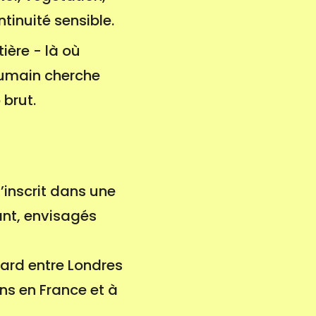
inuité sensible.
ière - là où
 humain cherche
 brut.
’inscrit dans une
vant, envisagés
ard entre Londres
ons en France et à