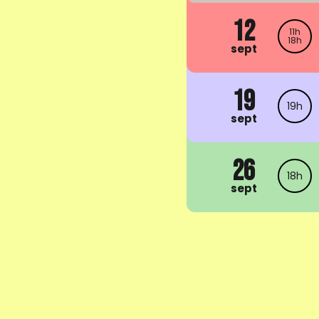
12
11h
18h
sept
19
19h
sept
26
18h
sept